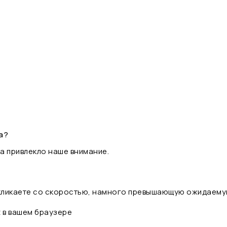
а?
а привлекло наше внимание.
 кликаете со скоростью, намного превышающую ожидаему
t в вашем браузере