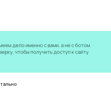
еем дело именно с вами, а не с ботом.
ерку, чтобы получить доступ к сайту.
нтально