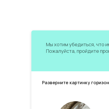
Мы хотим убедиться, что им
Пожалуйста, пройдите пров
Разверните картинку горизо