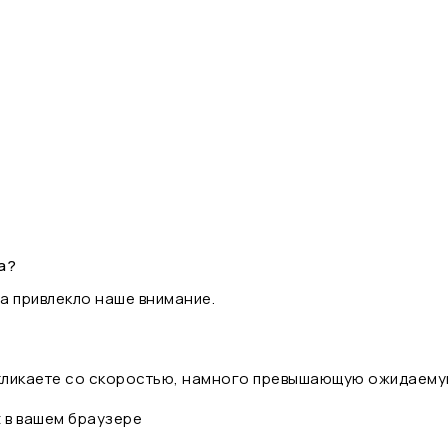
а?
а привлекло наше внимание.
 кликаете со скоростью, намного превышающую ожидаему
t в вашем браузере