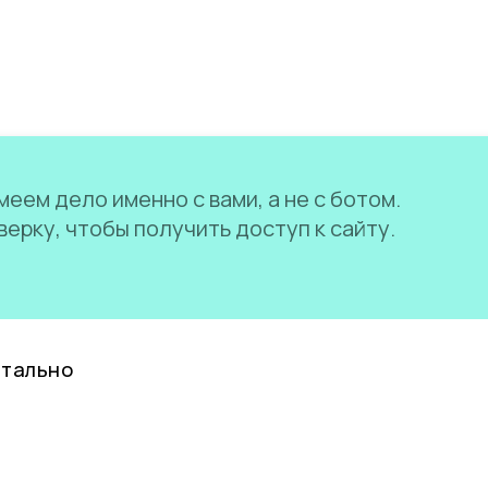
еем дело именно с вами, а не с ботом.
ерку, чтобы получить доступ к сайту.
нтально