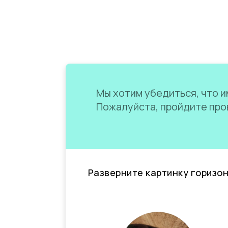
Мы хотим убедиться, что им
Пожалуйста, пройдите пров
Разверните картинку горизо