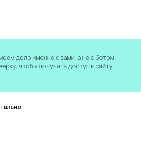
еем дело именно с вами, а не с ботом.
ерку, чтобы получить доступ к сайту.
нтально