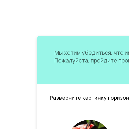
Мы хотим убедиться, что им
Пожалуйста, пройдите пров
Разверните картинку горизо