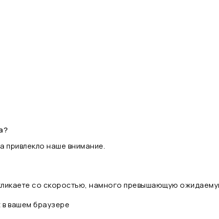
а?
а привлекло наше внимание.
 кликаете со скоростью, намного превышающую ожидаему
t в вашем браузере