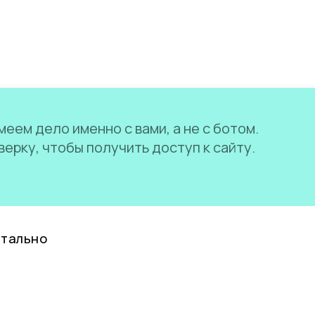
еем дело именно с вами, а не с ботом.
ерку, чтобы получить доступ к сайту.
нтально