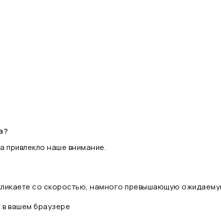
а?
а привлекло наше внимание.
 кликаете со скоростью, намного превышающую ожидаему
t в вашем браузере