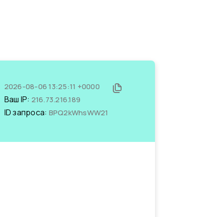
2026-08-06 13:25:11 +0000
Ваш IP:
216.73.216.189
ID запроса:
BPQ2kWhsWW21