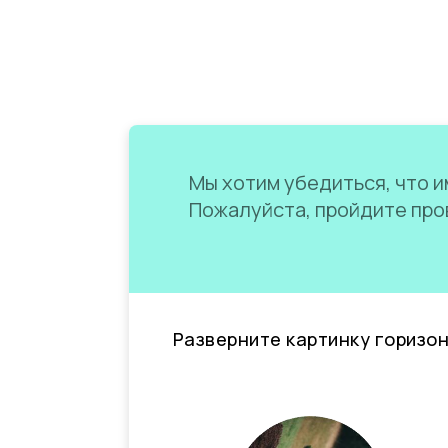
Мы хотим убедиться, что им
Пожалуйста, пройдите пров
Разверните картинку горизо