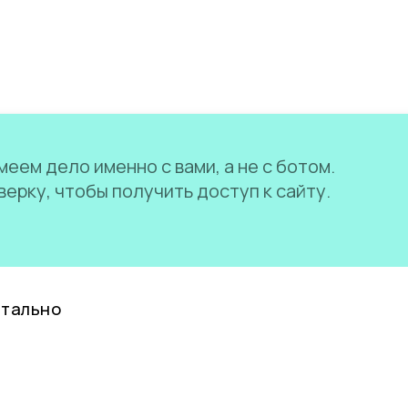
еем дело именно с вами, а не с ботом.
ерку, чтобы получить доступ к сайту.
нтально