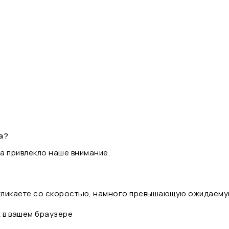
а?
а привлекло наше внимание.
 кликаете со скоростью, намного превышающую ожидаему
t в вашем браузере