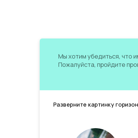
Мы хотим убедиться, что им
Пожалуйста, пройдите пров
Разверните картинку горизо