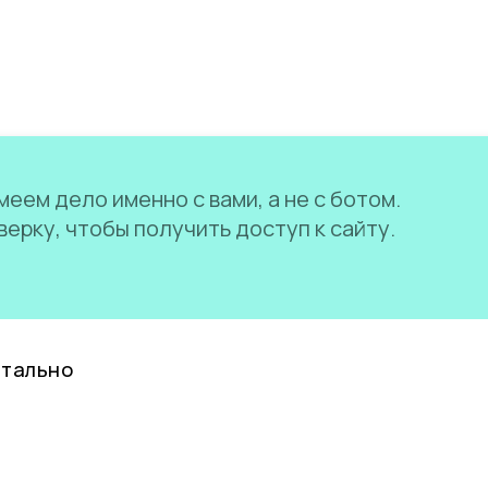
еем дело именно с вами, а не с ботом.
ерку, чтобы получить доступ к сайту.
нтально