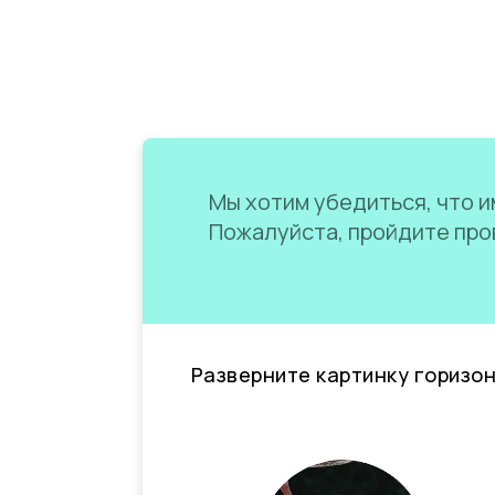
Мы хотим убедиться, что им
Пожалуйста, пройдите пров
Разверните картинку горизо