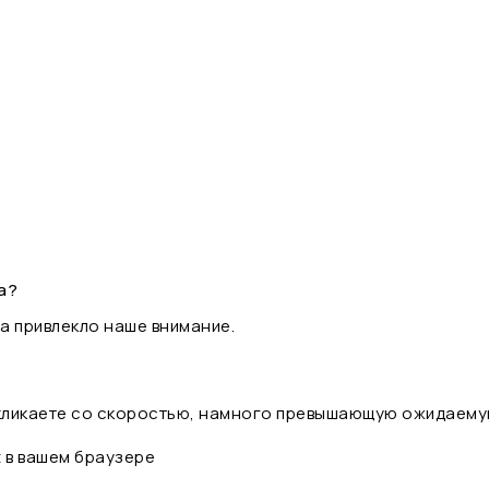
а?
а привлекло наше внимание.
 кликаете со скоростью, намного превышающую ожидаему
t в вашем браузере