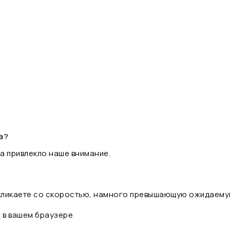
а?
а привлекло наше внимание.
 кликаете со скоростью, намного превышающую ожидаему
t в вашем браузере