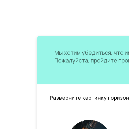
Мы хотим убедиться, что им
Пожалуйста, пройдите пров
Разверните картинку горизо