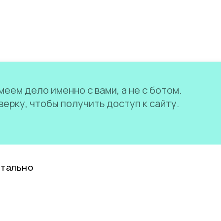
еем дело именно с вами, а не с ботом.
ерку, чтобы получить доступ к сайту.
нтально