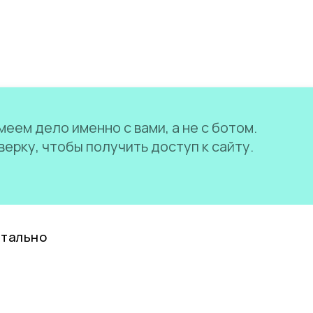
еем дело именно с вами, а не с ботом.
ерку, чтобы получить доступ к сайту.
нтально