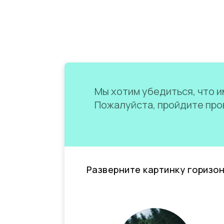
Мы хотим убедиться, что им
Пожалуйста, пройдите пров
Разверните картинку горизо