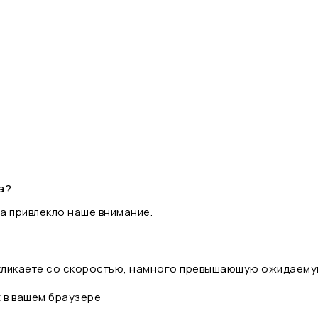
а?
а привлекло наше внимание.
 кликаете со скоростью, намного превышающую ожидаему
t в вашем браузере