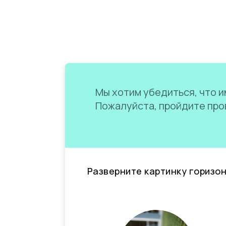
Мы хотим убедиться, что им
Пожалуйста, пройдите пров
Разверните картинку горизо