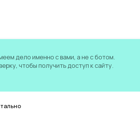
еем дело именно с вами, а не с ботом.
ерку, чтобы получить доступ к сайту.
нтально