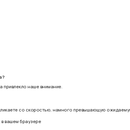
а?
а привлекло наше внимание.
 кликаете со скоростью, намного превышающую ожидаему
t в вашем браузере