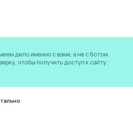
еем дело именно с вами, а не с ботом.
ерку, чтобы получить доступ к сайту.
нтально