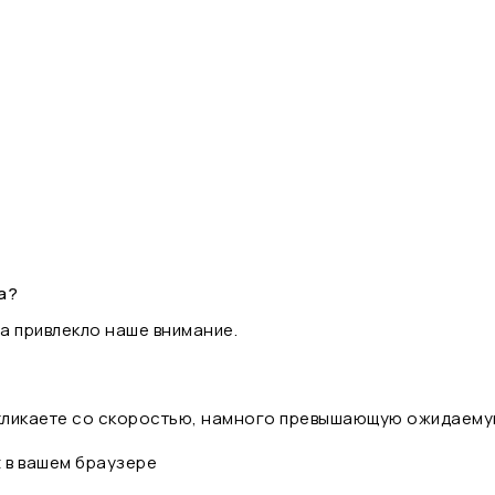
а?
а привлекло наше внимание.
 кликаете со скоростью, намного превышающую ожидаему
t в вашем браузере