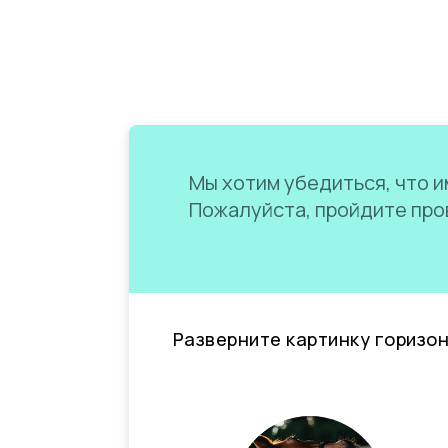
Мы хотим убедиться, что им
Пожалуйста, пройдите пров
Разверните картинку горизо