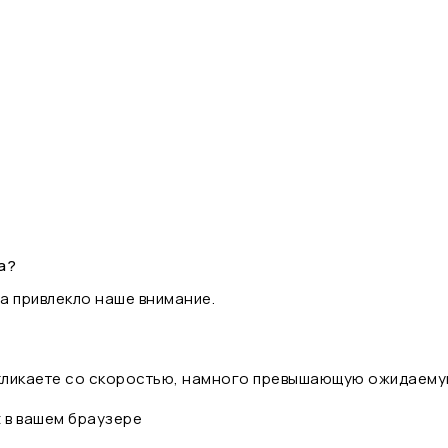
а?
а привлекло наше внимание.
 кликаете со скоростью, намного превышающую ожидаему
t в вашем браузере