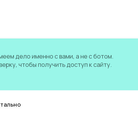
еем дело именно с вами, а не с ботом.
ерку, чтобы получить доступ к сайту.
нтально