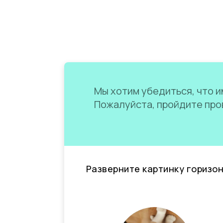
Мы хотим убедиться, что им
Пожалуйста, пройдите пров
Разверните картинку горизо