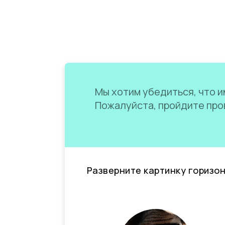
Мы хотим убедиться, что им
Пожалуйста, пройдите пров
Разверните картинку горизо