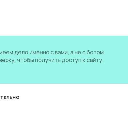
еем дело именно с вами, а не с ботом.
ерку, чтобы получить доступ к сайту.
нтально