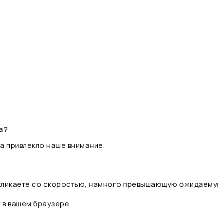
а?
а привлекло наше внимание.
 кликаете со скоростью, намного превышающую ожидаему
t в вашем браузере