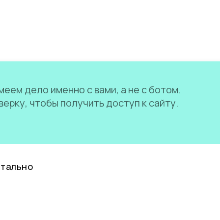
еем дело именно с вами, а не с ботом.
ерку, чтобы получить доступ к сайту.
нтально