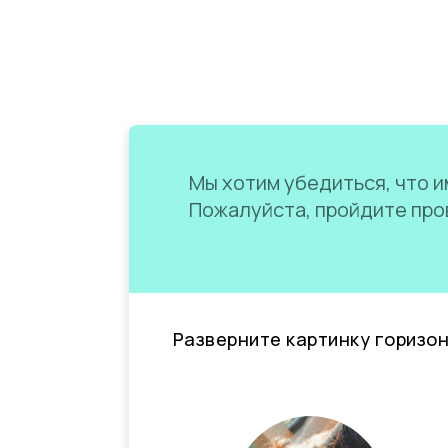
Мы хотим убедиться, что им
Пожалуйста, пройдите пров
Разверните картинку горизо