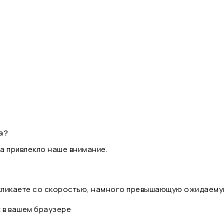
а?
а привлекло наше внимание.
 кликаете со скоростью, намного превышающую ожидаему
t в вашем браузере