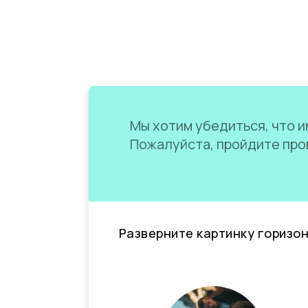
Мы хотим убедиться, что им
Пожалуйста, пройдите пров
Разверните картинку горизо