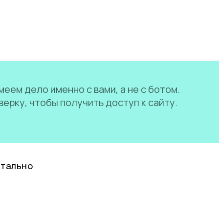
еем дело именно с вами, а не с ботом.
ерку, чтобы получить доступ к сайту.
нтально