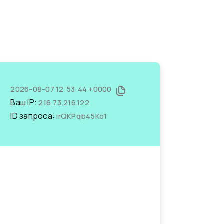
2026-08-07 12:53:44 +0000
Ваш IP:
216.73.216.122
ID запроса:
irQKPqb45Ko1