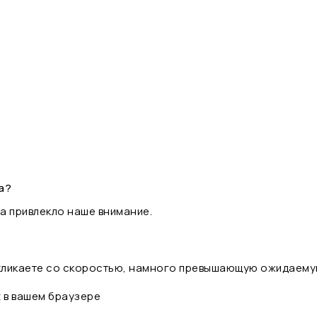
а?
а привлекло наше внимание.
 кликаете со скоростью, намного превышающую ожидаему
t в вашем браузере