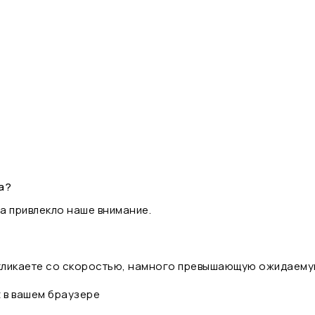
а?
а привлекло наше внимание.
 кликаете со скоростью, намного превышающую ожидаему
t в вашем браузере