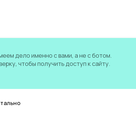
еем дело именно с вами, а не с ботом.
ерку, чтобы получить доступ к сайту.
нтально