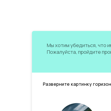
Мы хотим убедиться, что им
Пожалуйста, пройдите пров
Разверните картинку горизо