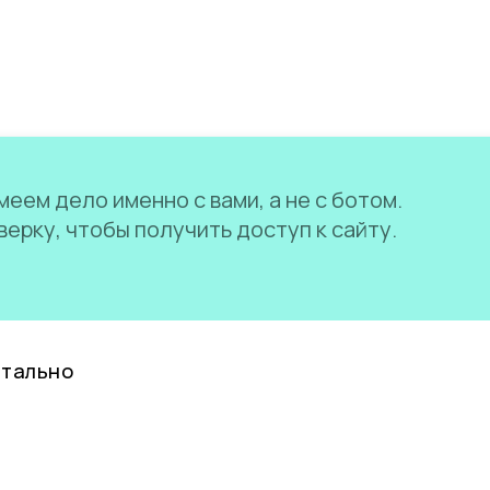
еем дело именно с вами, а не с ботом.
ерку, чтобы получить доступ к сайту.
нтально