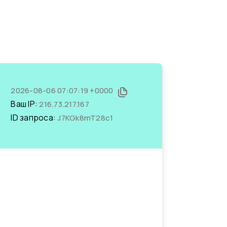
2026-08-06 07:07:19 +0000
Ваш IP:
216.73.217.167
ID запроса:
J7KGk8mT28c1