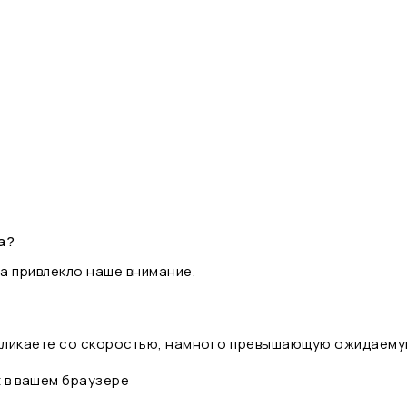
а?
а привлекло наше внимание.
 кликаете со скоростью, намного превышающую ожидаему
t в вашем браузере