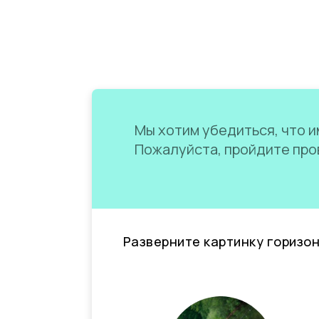
Мы хотим убедиться, что им
Пожалуйста, пройдите пров
Разверните картинку горизо