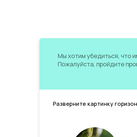
Мы хотим убедиться, что им
Пожалуйста, пройдите пров
Разверните картинку горизо