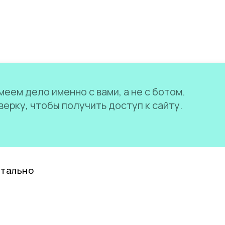
еем дело именно с вами, а не с ботом.
ерку, чтобы получить доступ к сайту.
нтально