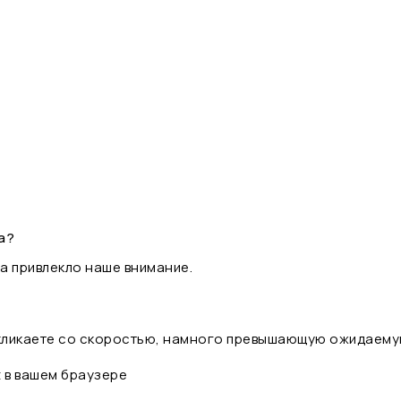
а?
а привлекло наше внимание.
 кликаете со скоростью, намного превышающую ожидаему
t в вашем браузере