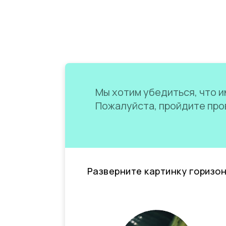
Мы хотим убедиться, что им
Пожалуйста, пройдите пров
Разверните картинку горизо