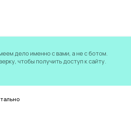
еем дело именно с вами, а не с ботом.
ерку, чтобы получить доступ к сайту.
нтально