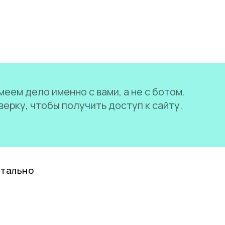
еем дело именно с вами, а не с ботом.
ерку, чтобы получить доступ к сайту.
нтально