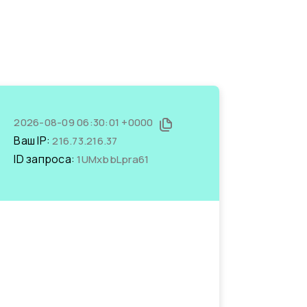
2026-08-09 06:30:01 +0000
Ваш IP:
216.73.216.37
ID запроса:
1UMxbbLpra61