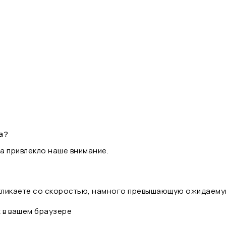
а?
а привлекло наше внимание.
 кликаете со скоростью, намного превышающую ожидаему
t в вашем браузере