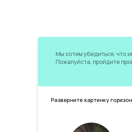
Мы хотим убедиться, что им
Пожалуйста, пройдите пров
Разверните картинку горизо