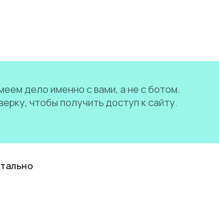
еем дело именно с вами, а не с ботом.
ерку, чтобы получить доступ к сайту.
нтально