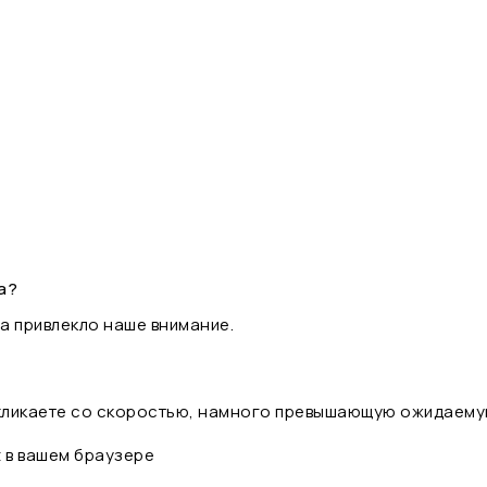
а?
а привлекло наше внимание.
 кликаете со скоростью, намного превышающую ожидаему
t в вашем браузере