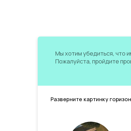
Мы хотим убедиться, что им
Пожалуйста, пройдите пров
Разверните картинку горизо