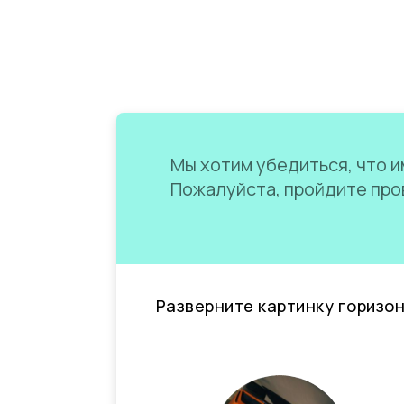
Мы хотим убедиться, что им
Пожалуйста, пройдите пров
Разверните картинку горизо