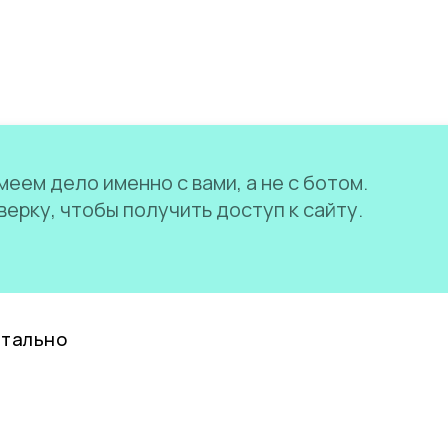
еем дело именно с вами, а не с ботом.
ерку, чтобы получить доступ к сайту.
нтально