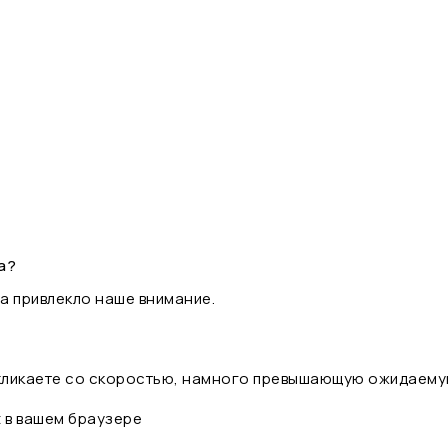
а?
а привлекло наше внимание.
 кликаете со скоростью, намного превышающую ожидаему
t в вашем браузере