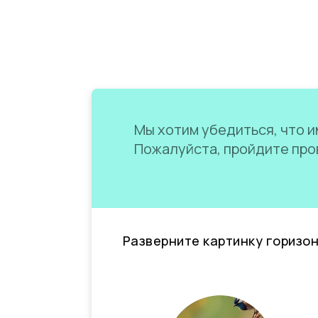
Мы хотим убедиться, что им
Пожалуйста, пройдите пров
Разверните картинку горизо