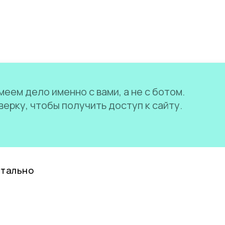
еем дело именно с вами, а не с ботом.
ерку, чтобы получить доступ к сайту.
нтально