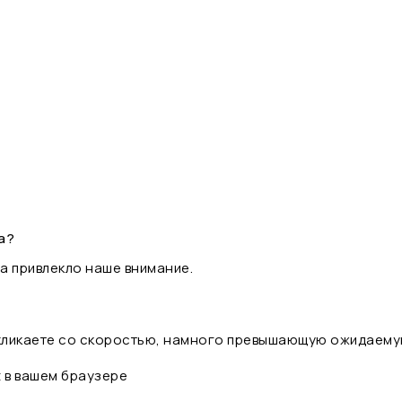
а?
а привлекло наше внимание.
 кликаете со скоростью, намного превышающую ожидаему
t в вашем браузере