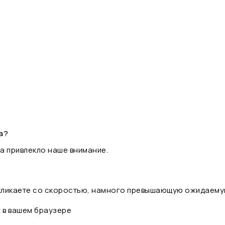
а?
а привлекло наше внимание.
 кликаете со скоростью, намного превышающую ожидаему
t в вашем браузере