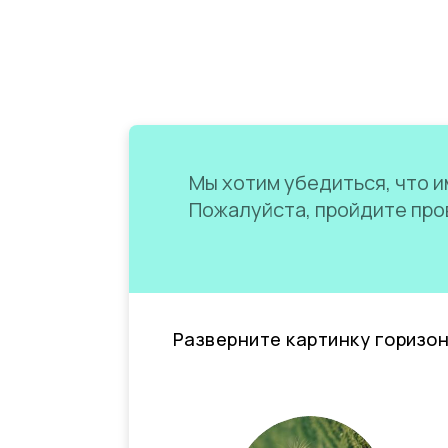
Мы хотим убедиться, что им
Пожалуйста, пройдите пров
Разверните картинку горизо