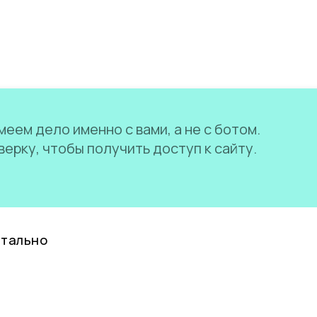
еем дело именно с вами, а не с ботом.
ерку, чтобы получить доступ к сайту.
нтально