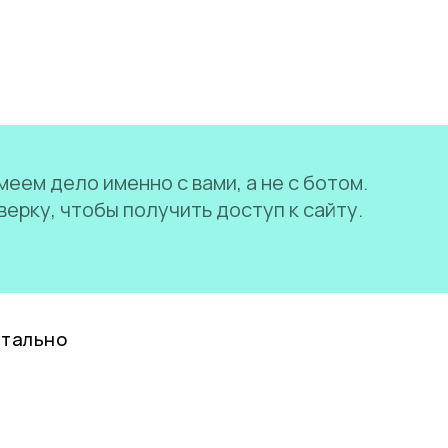
еем дело именно с вами, а не с ботом.
ерку, чтобы получить доступ к сайту.
нтально