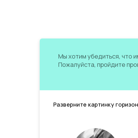
Мы хотим убедиться, что им
Пожалуйста, пройдите пров
Разверните картинку горизо