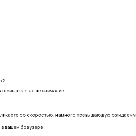
а?
а привлекло наше внимание.
 кликаете со скоростью, намного превышающую ожидаему
t в вашем браузере