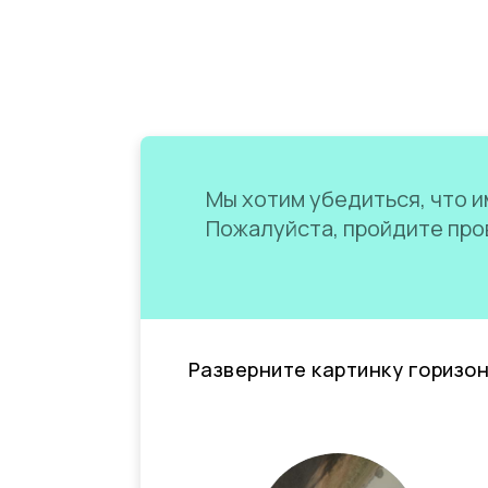
Мы хотим убедиться, что им
Пожалуйста, пройдите пров
Разверните картинку горизо