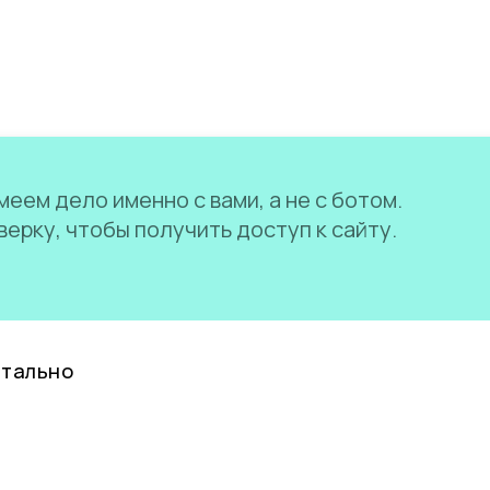
еем дело именно с вами, а не с ботом.
ерку, чтобы получить доступ к сайту.
нтально