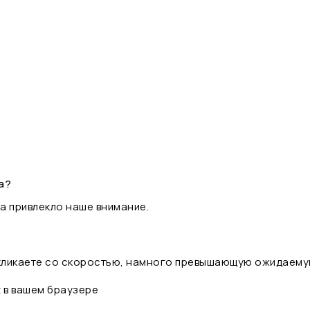
а?
а привлекло наше внимание.
 кликаете со скоростью, намного превышающую ожидаему
t в вашем браузере