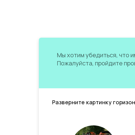
Мы хотим убедиться, что им
Пожалуйста, пройдите пров
Разверните картинку горизо