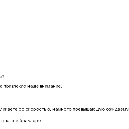
а?
а привлекло наше внимание.
 кликаете со скоростью, намного превышающую ожидаему
t в вашем браузере