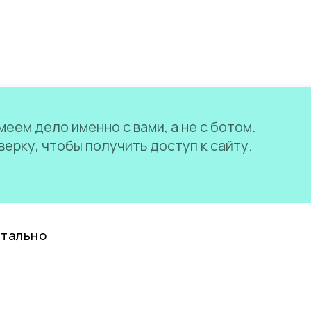
еем дело именно с вами, а не с ботом.
ерку, чтобы получить доступ к сайту.
нтально