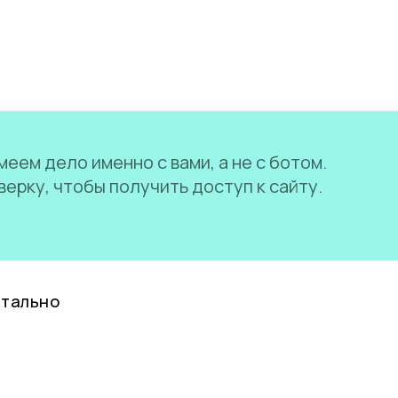
еем дело именно с вами, а не с ботом.
ерку, чтобы получить доступ к сайту.
нтально