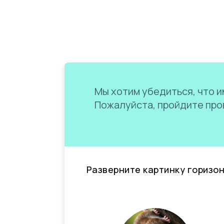
Мы хотим убедиться, что им
Пожалуйста, пройдите пров
Разверните картинку горизо