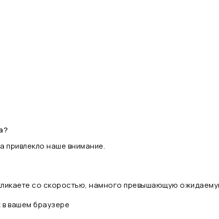
а?
а привлекло наше внимание.
 кликаете со скоростью, намного превышающую ожидаему
t в вашем браузере