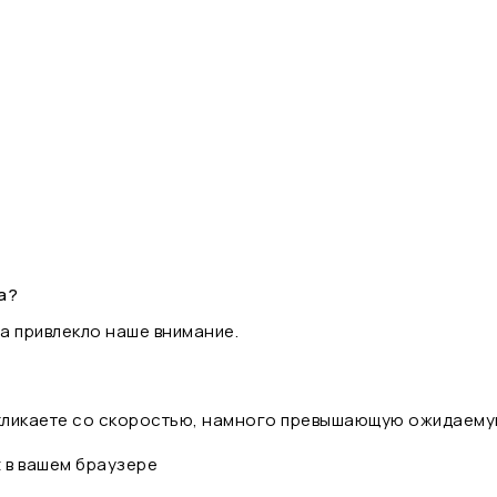
а?
а привлекло наше внимание.
 кликаете со скоростью, намного превышающую ожидаему
t в вашем браузере