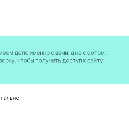
еем дело именно с вами, а не с ботом.
ерку, чтобы получить доступ к сайту.
нтально