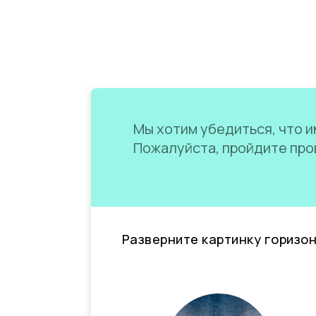
Мы хотим убедиться, что им
Пожалуйста, пройдите пров
Разверните картинку горизо