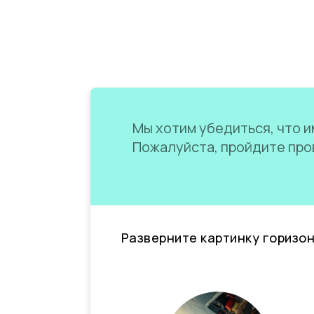
Мы хотим убедиться, что им
Пожалуйста, пройдите пров
Разверните картинку горизо