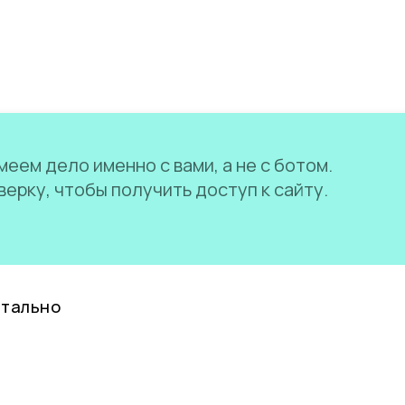
еем дело именно с вами, а не с ботом.
ерку, чтобы получить доступ к сайту.
нтально