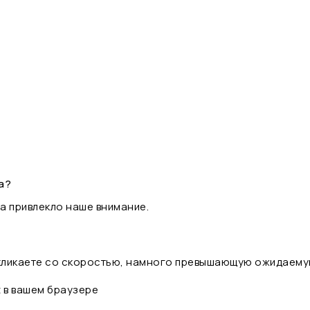
а?
а привлекло наше внимание.
 кликаете со скоростью, намного превышающую ожидаему
t в вашем браузере