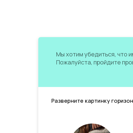
Мы хотим убедиться, что им
Пожалуйста, пройдите пров
Разверните картинку горизо