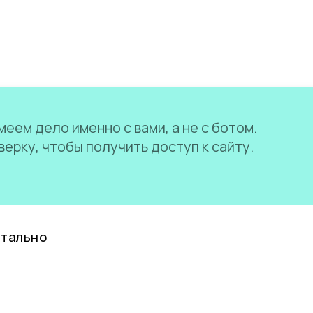
еем дело именно с вами, а не с ботом.
ерку, чтобы получить доступ к сайту.
нтально