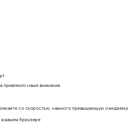
а?
а привлекло наше внимание.
 кликаете со скоростью, намного превышающую ожидаему
t в вашем браузере