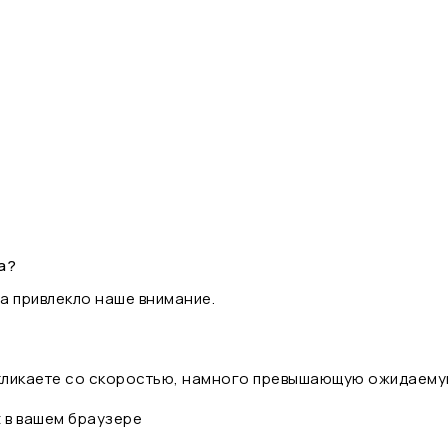
а?
а привлекло наше внимание.
 кликаете со скоростью, намного превышающую ожидаему
t в вашем браузере