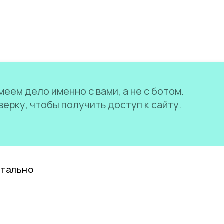
еем дело именно с вами, а не с ботом.
ерку, чтобы получить доступ к сайту.
нтально