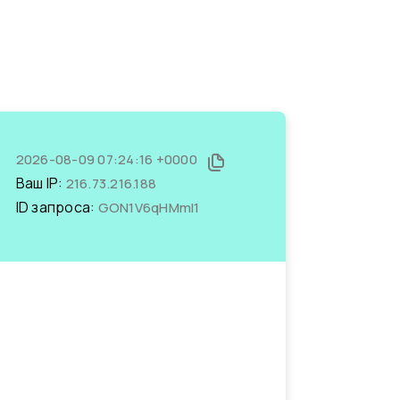
2026-08-09 07:24:16 +0000
Ваш IP:
216.73.216.188
ID запроса:
GON1V6qHMmI1