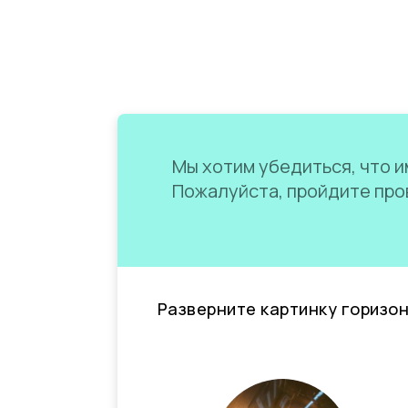
Мы хотим убедиться, что им
Пожалуйста, пройдите пров
Разверните картинку горизо