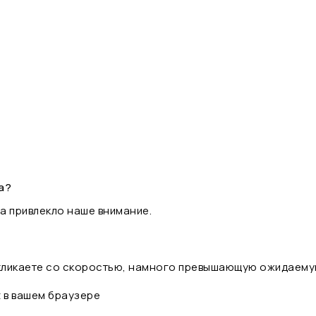
а?
а привлекло наше внимание.
 кликаете со скоростью, намного превышающую ожидаему
t в вашем браузере