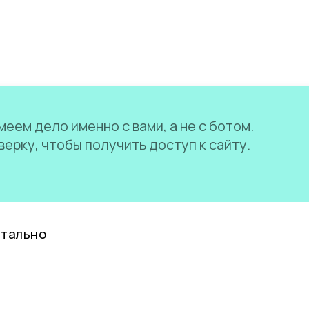
еем дело именно с вами, а не с ботом.
ерку, чтобы получить доступ к сайту.
нтально