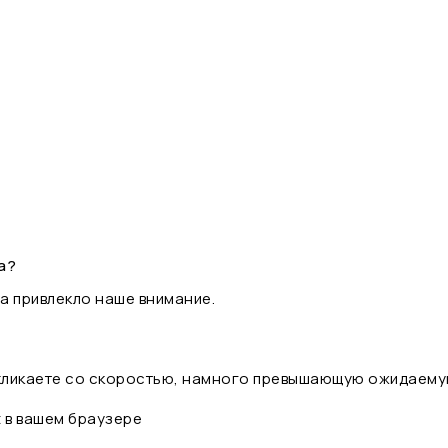
а?
а привлекло наше внимание.
 кликаете со скоростью, намного превышающую ожидаему
t в вашем браузере