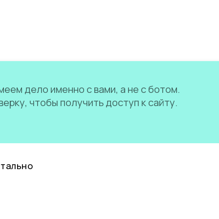
еем дело именно с вами, а не с ботом.
ерку, чтобы получить доступ к сайту.
нтально