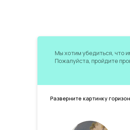
Мы хотим убедиться, что им
Пожалуйста, пройдите пров
Разверните картинку горизо