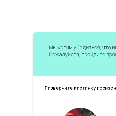
Мы хотим убедиться, что им
Пожалуйста, пройдите пров
Разверните картинку горизо