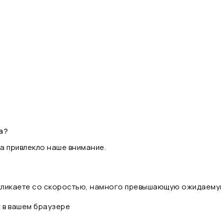
а?
а привлекло наше внимание.
 кликаете со скоростью, намного превышающую ожидаему
t в вашем браузере