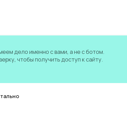
еем дело именно с вами, а не с ботом.
ерку, чтобы получить доступ к сайту.
нтально