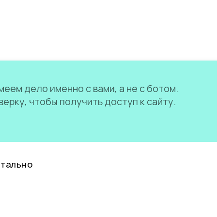
еем дело именно с вами, а не с ботом.
ерку, чтобы получить доступ к сайту.
нтально