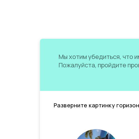
Мы хотим убедиться, что им
Пожалуйста, пройдите пров
Разверните картинку горизо