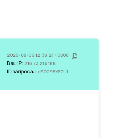
2026-08-09 12:39:21 +0000
Ваш IP:
216.73.216.188
ID запроса:
LdSD298YF0U1