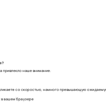
а?
а привлекло наше внимание.
 кликаете со скоростью, намного превышающую ожидаему
t в вашем браузере