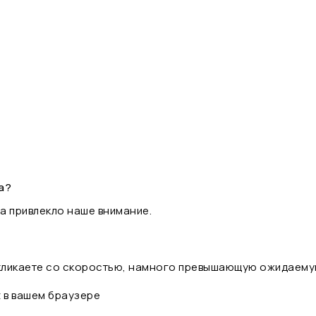
а?
а привлекло наше внимание.
 кликаете со скоростью, намного превышающую ожидаему
t в вашем браузере