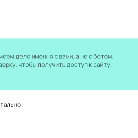
еем дело именно с вами, а не с ботом.
ерку, чтобы получить доступ к сайту.
нтально