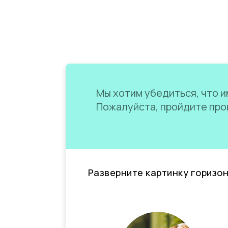
Мы хотим убедиться, что им
Пожалуйста, пройдите пров
Разверните картинку горизо