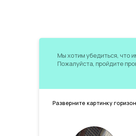
Мы хотим убедиться, что им
Пожалуйста, пройдите пров
Разверните картинку горизо