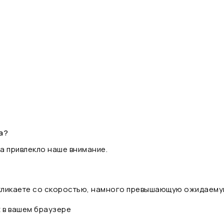
а?
а привлекло наше внимание.
 кликаете со скоростью, намного превышающую ожидаему
t в вашем браузере