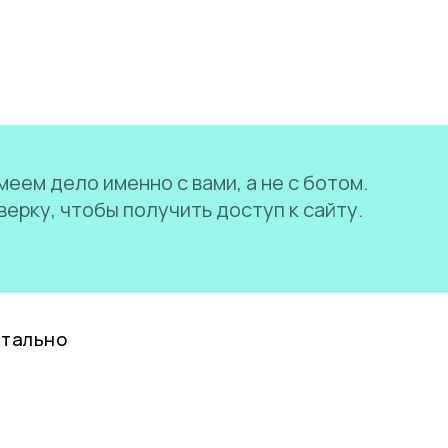
еем дело именно с вами, а не с ботом.
ерку, чтобы получить доступ к сайту.
нтально