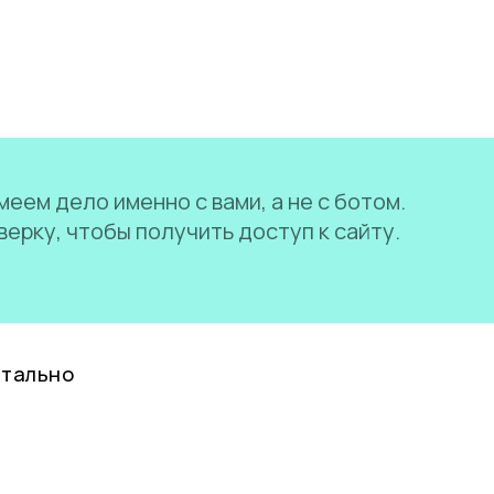
еем дело именно с вами, а не с ботом.
ерку, чтобы получить доступ к сайту.
нтально