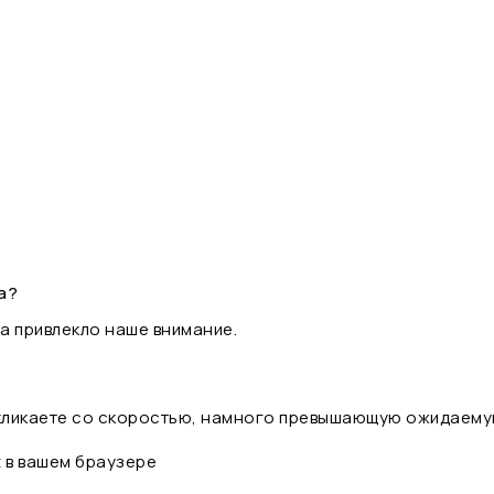
а?
а привлекло наше внимание.
 кликаете со скоростью, намного превышающую ожидаему
t в вашем браузере