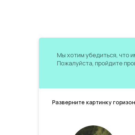
Мы хотим убедиться, что им
Пожалуйста, пройдите пров
Разверните картинку горизо