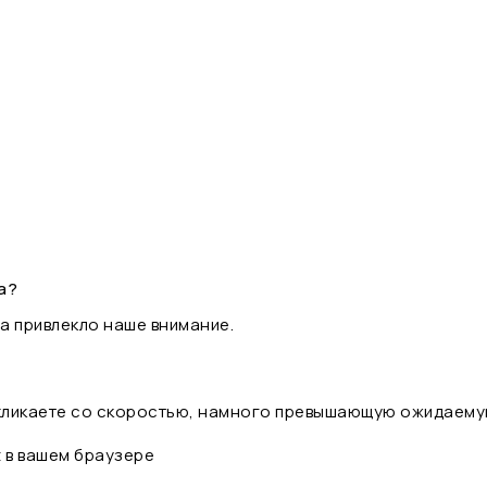
а?
а привлекло наше внимание.
 кликаете со скоростью, намного превышающую ожидаему
t в вашем браузере