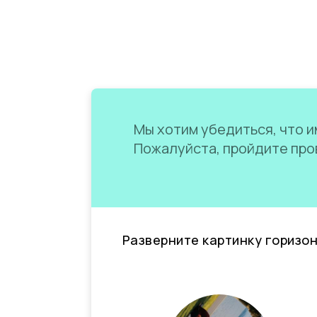
Мы хотим убедиться, что им
Пожалуйста, пройдите пров
Разверните картинку горизо