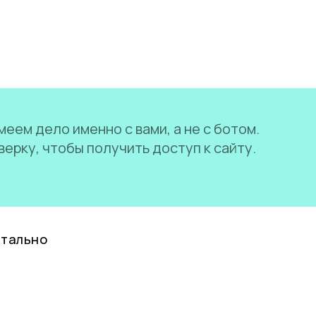
еем дело именно с вами, а не с ботом.
ерку, чтобы получить доступ к сайту.
нтально