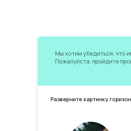
Мы хотим убедиться, что им
Пожалуйста, пройдите пров
Разверните картинку горизо