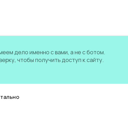
еем дело именно с вами, а не с ботом.
ерку, чтобы получить доступ к сайту.
нтально