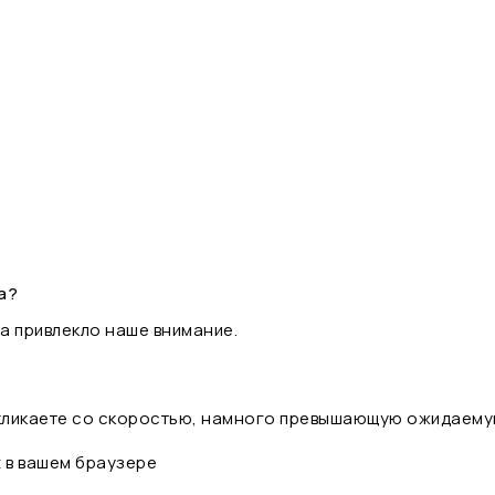
а?
а привлекло наше внимание.
 кликаете со скоростью, намного превышающую ожидаему
t в вашем браузере