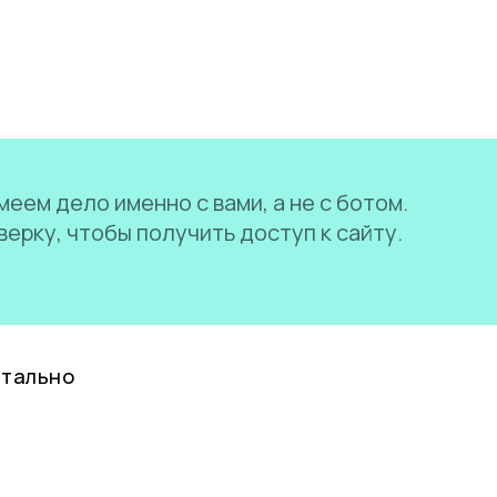
еем дело именно с вами, а не с ботом.
ерку, чтобы получить доступ к сайту.
нтально