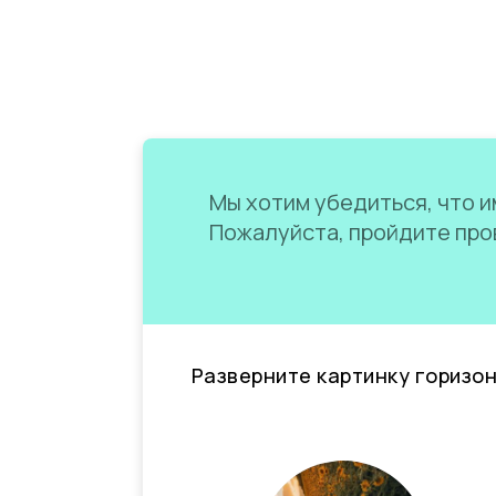
Мы хотим убедиться, что им
Пожалуйста, пройдите пров
Разверните картинку горизо