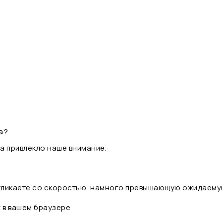
а?
а привлекло наше внимание.
 кликаете со скоростью, намного превышающую ожидаему
t в вашем браузере