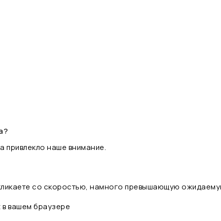
а?
а привлекло наше внимание.
 кликаете со скоростью, намного превышающую ожидаему
t в вашем браузере