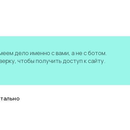
еем дело именно с вами, а не с ботом.
ерку, чтобы получить доступ к сайту.
нтально