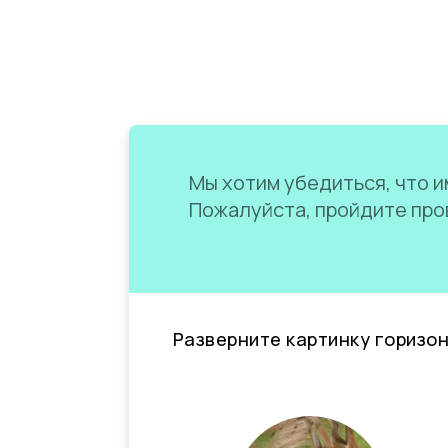
Мы хотим убедиться, что им
Пожалуйста, пройдите пров
Разверните картинку горизо