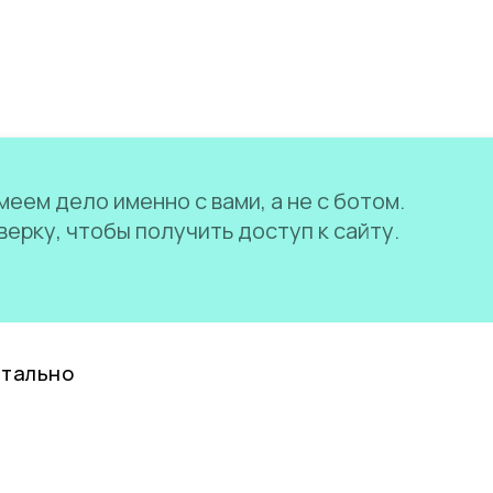
еем дело именно с вами, а не с ботом.
ерку, чтобы получить доступ к сайту.
нтально