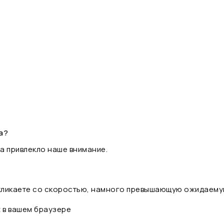
а?
а привлекло наше внимание.
 кликаете со скоростью, намного превышающую ожидаему
t в вашем браузере