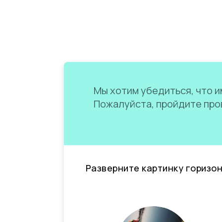
Мы хотим убедиться, что им
Пожалуйста, пройдите пров
Разверните картинку горизо