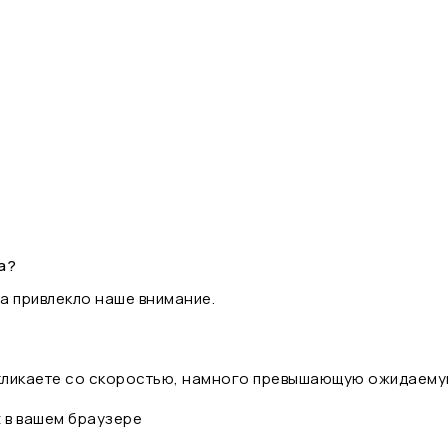
а?
а привлекло наше внимание.
 кликаете со скоростью, намного превышающую ожидаему
t в вашем браузере