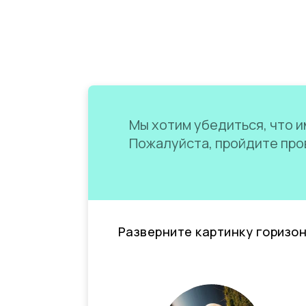
Мы хотим убедиться, что им
Пожалуйста, пройдите пров
Разверните картинку горизо