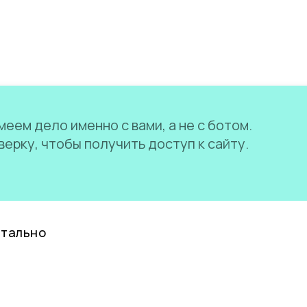
еем дело именно с вами, а не с ботом.
ерку, чтобы получить доступ к сайту.
нтально