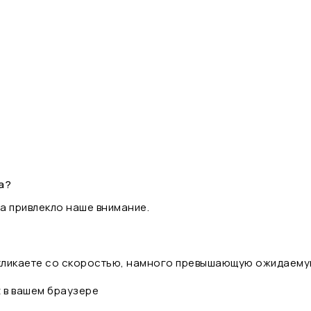
а?
а привлекло наше внимание.
 кликаете со скоростью, намного превышающую ожидаему
t в вашем браузере