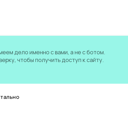
еем дело именно с вами, а не с ботом.
ерку, чтобы получить доступ к сайту.
нтально