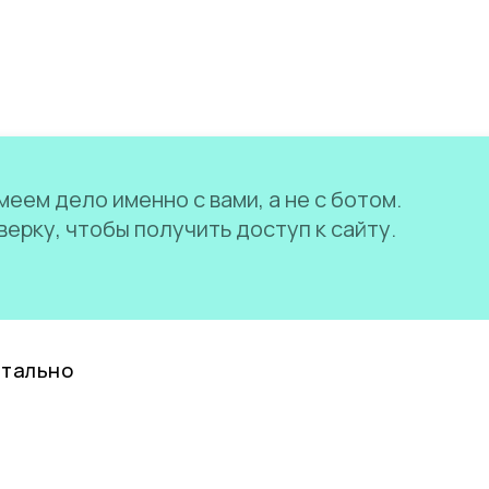
еем дело именно с вами, а не с ботом.
ерку, чтобы получить доступ к сайту.
нтально