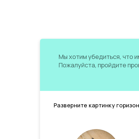
Мы хотим убедиться, что им
Пожалуйста, пройдите пров
Разверните картинку горизо