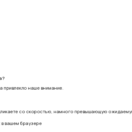
а?
а привлекло наше внимание.
 кликаете со скоростью, намного превышающую ожидаему
t в вашем браузере