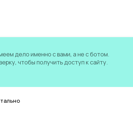
еем дело именно с вами, а не с ботом.
ерку, чтобы получить доступ к сайту.
нтально