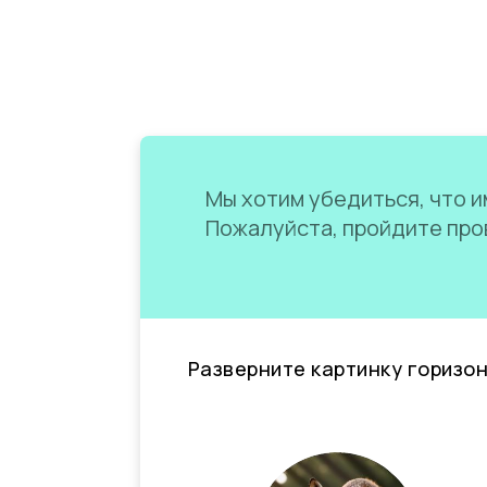
Мы хотим убедиться, что им
Пожалуйста, пройдите пров
Разверните картинку горизо