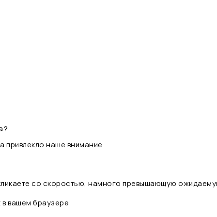
а?
а привлекло наше внимание.
 кликаете со скоростью, намного превышающую ожидаему
t в вашем браузере