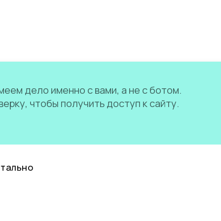
еем дело именно с вами, а не с ботом.
ерку, чтобы получить доступ к сайту.
нтально