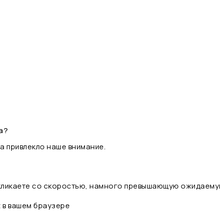
а?
а привлекло наше внимание.
 кликаете со скоростью, намного превышающую ожидаему
t в вашем браузере