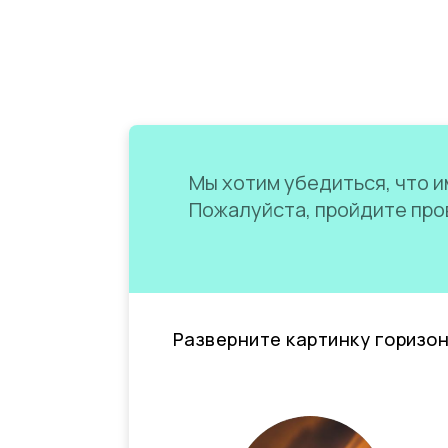
Мы хотим убедиться, что им
Пожалуйста, пройдите пров
Разверните картинку горизо