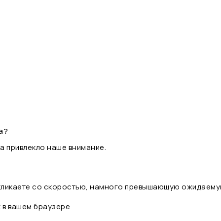
а?
а привлекло наше внимание.
 кликаете со скоростью, намного превышающую ожидаему
t в вашем браузере