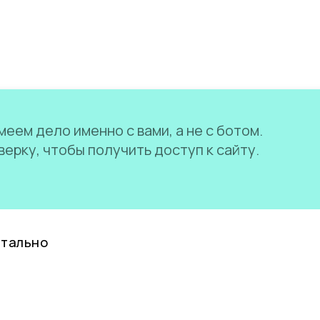
еем дело именно с вами, а не с ботом.
ерку, чтобы получить доступ к сайту.
нтально