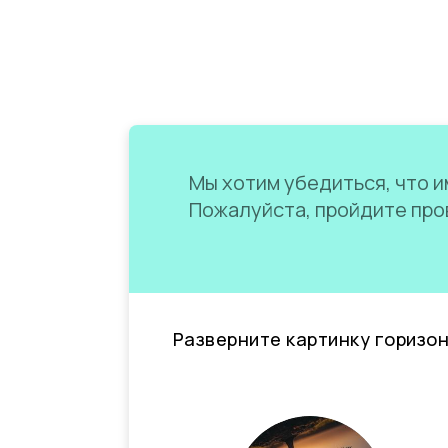
Мы хотим убедиться, что им
Пожалуйста, пройдите пров
Разверните картинку горизо