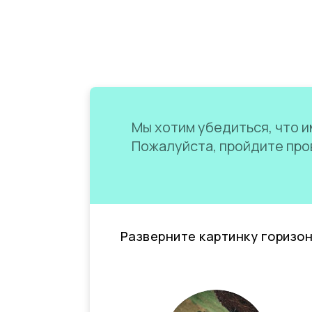
Мы хотим убедиться, что им
Пожалуйста, пройдите пров
Разверните картинку горизо