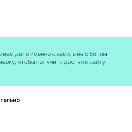
еем дело именно с вами, а не с ботом.
ерку, чтобы получить доступ к сайту.
нтально