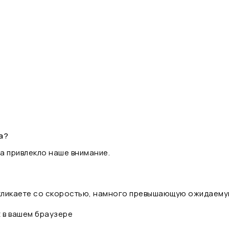
а?
а привлекло наше внимание.
 кликаете со скоростью, намного превышающую ожидаему
t в вашем браузере